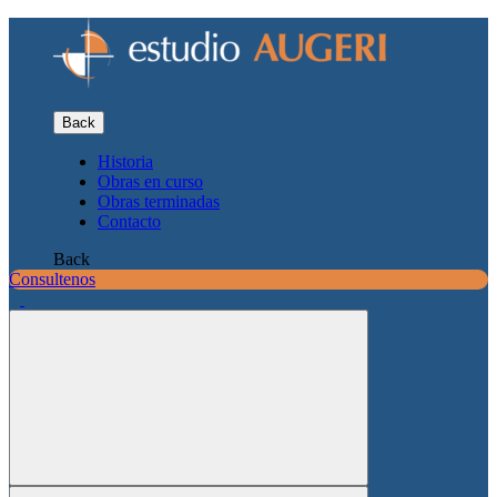
Back
Historia
Obras en curso
Obras terminadas
Contacto
Back
Consultenos