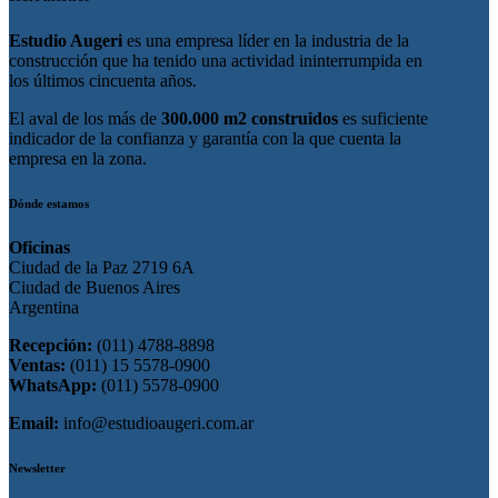
Estudio Augeri
es una empresa líder en la industria de la
construcción que ha tenido una actividad ininterrumpida en
los últimos cincuenta años.
El aval de los más de
300.000 m2 construidos
es suficiente
indicador de la confianza y garantía con la que cuenta la
empresa en la zona.
Dónde estamos
Oficinas
Ciudad de la Paz 2719 6A
Ciudad de Buenos Aires
Argentina
Recepción:
(011) 4788-8898
Ventas:
(011) 15 5578-0900
WhatsApp:
(011) 5578-0900
Email:
info@estudioaugeri.com.ar
Newsletter